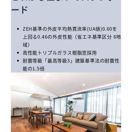
ード
ZEH基準の外皮平均熱貫流率(UA値)0.60を
上回る0.46の外皮性能（省エネ基準区分 6地
域）
高性能トリプルガラス樹脂窓採用
耐震等級「最高等級3」建築基準法の耐震性
能の1.5倍