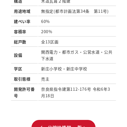
構造
木造瓦葺２階建
用途地域
無指定(都市計画法第34条 第11号)
建ぺい率
60%
容積率
200%
総戸数
全13区画
関西電力・都市ガス・公営水道・公共
設備
下水道
学区
新庄小学校・新庄中学校
取引態様
売主
開発許可番
奈良県指令建第112-176号 令和6年3
号
月18日