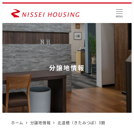
MENU
分譲地情報
ホーム
分譲地情報
北道穂（きたみつぼ）3期