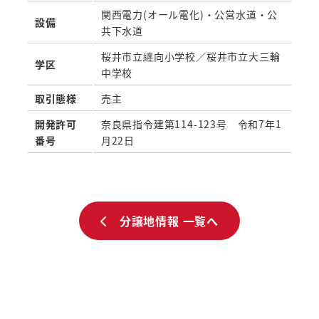
関西電力(オール電化)・公営水道・公
設備
共下水道
桜井市立纒向小学校／桜井市立大三輪
学区
中学校
取引態様
売主
開発許可
奈良県指令建第114-123号 令和7年1
番号
月22日
分譲地情報 一覧へ