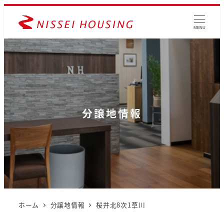
MENU
分譲地情報
ホーム
分譲地情報
桜井北8次1草川