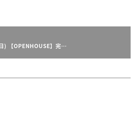
5(日) 【OPENHOUSE】完…