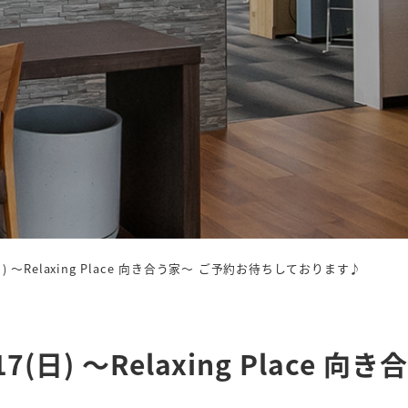
17(日) ～Relaxing Place 向き合う家～ ご予約お待ちしております♪
3/17(日) ～Relaxing Pla